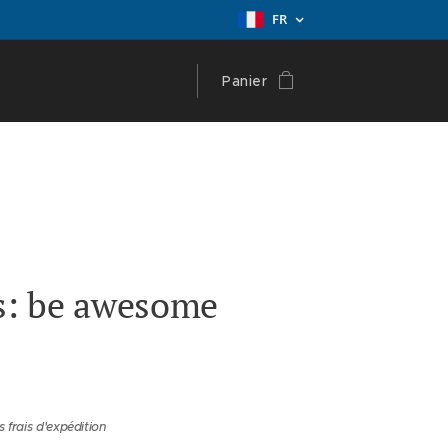
FR
Panier
as: be awesome
s frais d'expédition