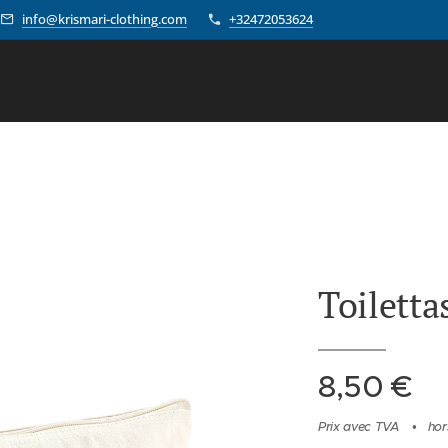
info@krismari-clothing.com
+32472053624
Toilett
8,50
€
Prix avec TVA
hor