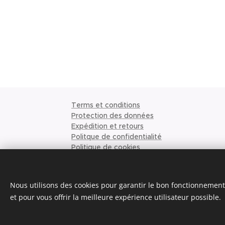
Terms et conditions
Protection des données
Expédition et retours
Politque de confidentialité
Politique de cookies
Conditions de commande
Ordonner
Demande de citation
Nous utilisons des cookies pour garantir le bon fonctionnement 
À propos de nous
et pour vous offrir la meilleure expérience utilisateur possible.