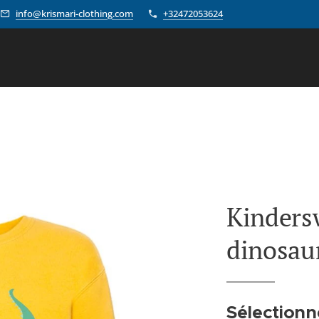
info@krismari-clothing.com
+32472053624
Kindersw
dinosau
Sélectionn