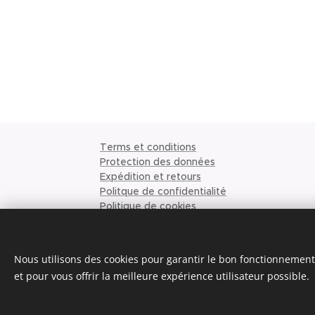
Terms et conditions
Protection des données
Expédition et retours
Politque de confidentialité
Politique de cookies
Conditions de commande
Ordonner
Demande de citation
Nous utilisons des cookies pour garantir le bon fonctionnement 
À propos de nous
et pour vous offrir la meilleure expérience utilisateur possible.