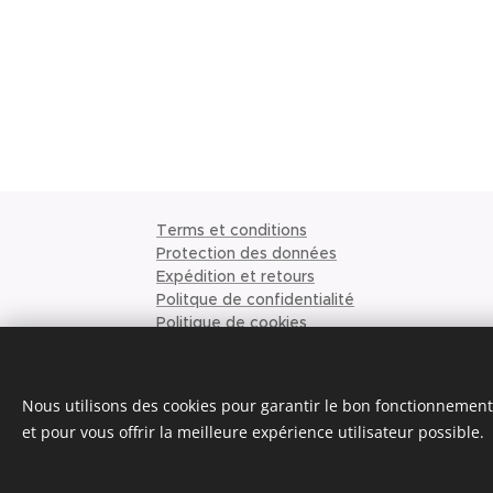
Terms et conditions
Protection des données
Expédition et retours
Politque de confidentialité
Politique de cookies
Conditions de commande
Ordonner
Demande de citation
Nous utilisons des cookies pour garantir le bon fonctionnement 
À propos de nous
et pour vous offrir la meilleure expérience utilisateur possible.