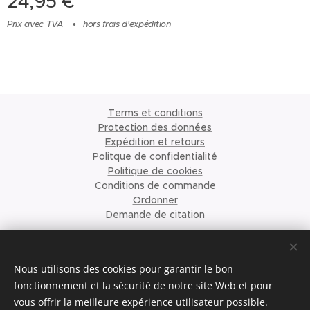
24,95
€
Prix avec TVA
hors frais d'expédition
Terms et conditions
Protection des données
Expédition et retours
Politque de confidentialité
Politique de cookies
Conditions de commande
Ordonner
Demande de citation
À propos de nous
©2023 Krismari Clothing
Cookies
Nous utilisons des cookies pour garantir le bon
fonctionnement et la sécurité de notre site Web et pour
vous offrir la meilleure expérience utilisateur possible.
Langues