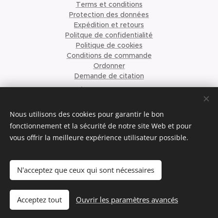
Terms et conditions
Protection des données
Expédition et retours
Politque de confidentialité
Politique de cookies
Conditions de commande
Ordonner
Demande de citation
À propos de nous
©2023 Krismari Clothing
Cookies
Nous utilisons des cookies pour garantir le bon
fonctionnement et la sécurité de notre site Web et pour
vous offrir la meilleure expérience utilisateur possible.
Langues
Nederlands
English
Français
N'acceptez que ceux qui sont nécessaires
Ajouter au panier
Acceptez tout
Ouvrir les paramètres avancés