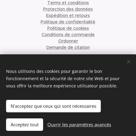
Terms et conditions
Protection des données
Expédition et retours
Politque de confidentialité
Politique de cookies
Conditions de commande
Ordonner
Demande de citation
À propos de nous
©2023 Krismari Clothing
Cookies
Nous utilisons des cookies pour garantir le bon
fonctionnement et la sécurité de notre site Web et pour
vous offrir la meilleure expérience utilisateur possible.
Langues
Nederlands
English
Français
N'acceptez que ceux qui sont nécessaires
Ajouter au panier
Acceptez tout
Ouvrir les paramètres avancés