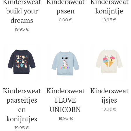
Kindersweater:
Kindersweater:
Kindersweate
build your
pasen
konijntje
dreams
0,00
€
19,95
€
19,95
€
Kindersweater:
Kindersweater:
Kindersweate
paaseitjes
I LOVE
ijsjes
en
UNICORN
19,95
€
konijntjes
19,95
€
19,95
€