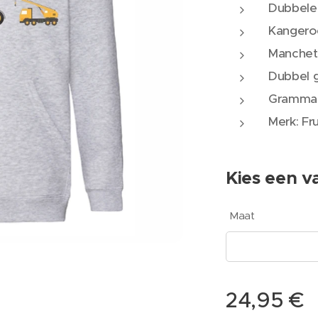
Dubbele 
Kangero
Manchett
Dubbel g
Grammag
Merk: Fr
Kies een va
Maat
24,95
€