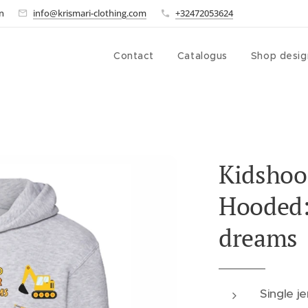
n
info@krismari-clothing.com
+32472053624
Contact
Catalogus
Shop desig
Kidshoo
Hooded:
dreams
Single j