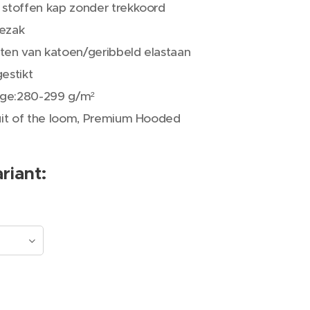
stoffen kap zonder trekkoord
ezak
en van katoen/geribbeld elastaan
estikt
e:280-299 g/m²
uit of the loom, Premium Hooded
riant: