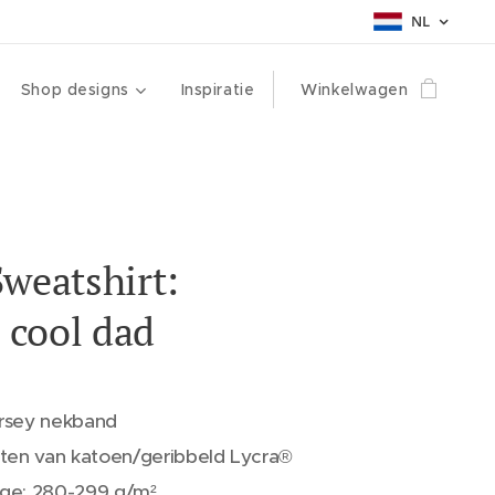
NL
Shop designs
Inspiratie
Winkelwagen
weatshirt:
d cool dad
ersey nekband
ten van katoen/geribbeld Lycra®
e: 280-299 g/m²