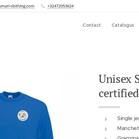
smari-clothing.com
+32472053624
Contact
Catalogus
Unisex S
certifie
Single j
Manchet
Grammag