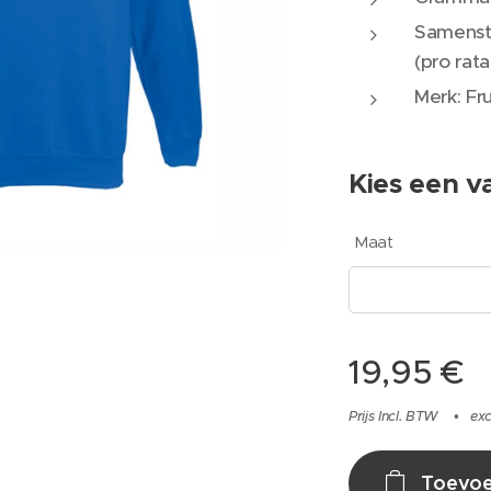
Samenste
(pro rata
Merk: Fr
Kies een va
Maat
19,95
€
Prijs Incl. BTW
exc
Toevoe