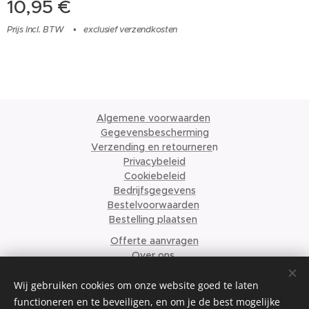
10,95
€
Prijs Incl. BTW
exclusief verzendkosten
Algemene voorwaarden
Gegevensbescherming
Verzending en retournere
n
Privacybeleid
Cookiebeleid
Bedrijfsgegevens
Bestelvoorwaarden
Bestelling plaatsen
Offerte aanvragen
Over ons
© 2024 Krismari Clothing
Cookies
Wij gebruiken cookies om onze website goed te laten
functioneren en te beveiligen, en om je de best mogelijke
Talen