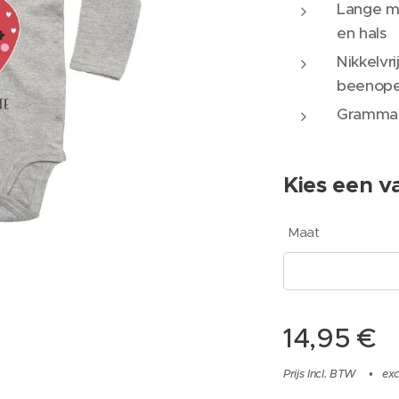
Lange m
en hals
Nikkelvr
beenope
Grammag
Kies een va
Maat
14,95
€
Prijs Incl. BTW
exc