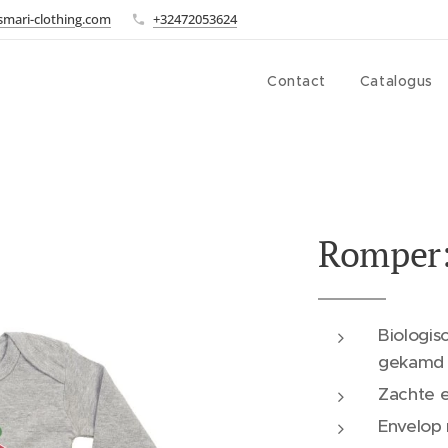
smari-clothing.com
+32472053624
Contact
Catalogus
Romper:
Biologis
gekamd
Zachte e
Envelop