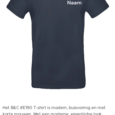
Het B&C #E190 T-shirt is modern, buisvormig en met
korte mouwen. Met een moderne, eigentijdse look.