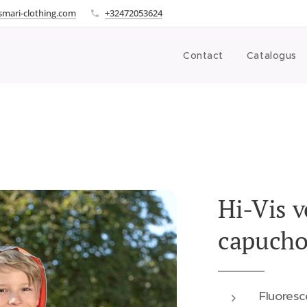
smari-clothing.com
+32472053624
Contact
Catalogus
Hi-Vis v
capucho
Fluores