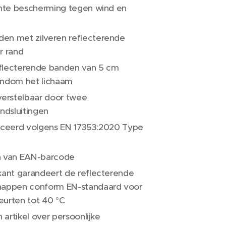
chte bescherming tegen wind en
en met zilveren reflecterende
r rand
flecterende banden van 5 cm
ondom het lichaam
verstelbaar door twee
andsluitingen
iceerd volgens EN 17353:2020 Type
n van EAN-barcode
kant garandeert de reflecterende
happen conform EN-standaard voor
urten tot 40 °C
n artikel over persoonlijke