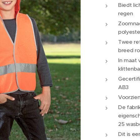
Biedt li
regen
Zoomnad
polyeste
Twee re
breed r
In maat 
klittenb
Gecertif
AB3
Voorzie
De fabri
eigensc
25 wasbe
Dit is ee