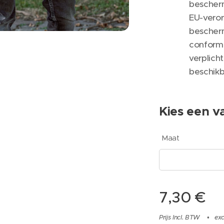
bescher
EU-veror
bescher
conformi
verplicht
beschik
Kies een va
Maat
7,30
€
Prijs Incl. BTW
exc