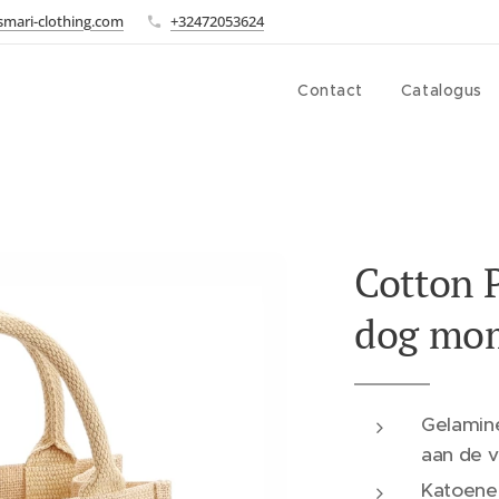
smari-clothing.com
+32472053624
Contact
Catalogus
Cotton P
dog mo
Gelamine
aan de v
Katoene