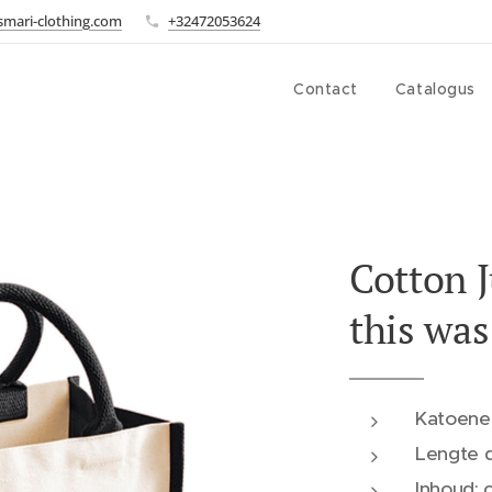
smari-clothing.com
+32472053624
Contact
Catalogus
Cotton J
this was
Katoenen
Lengte 
Inhoud: c