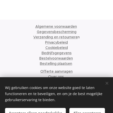
Algemene voorwaarden
Gegevensbescherming
Verzending en retournere
n
Privacybeleid
Cookiebeleid
Bedrijfsgegevens
Bestelvoorwaarden
Bestelling plaatsen
Offerte aanvragen
Over ons
© 2024 Krismari Clothing
Cookies
Wij gebruiken cookies om onze website goed te laten
functioneren en te beveiligen, en om je de best mogelijke
Talen
gebruikerservaring te bieden.
Nederlands
English
Français