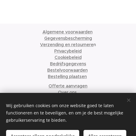
Algemene voorwaarden
Gegevensbescherming
Verzending en retournere
n
Privacybeleid
Cookiebeleid
Bedrijfsgegevens
Bestelvoorwaarden
Bestelling plaatsen
Offerte aanvragen
Over ons
© 2024 Krismari Clothing
Cookies
Wij gebruiken cookies om onze website goed te laten
functioneren en te beveiligen, en om je de best mogelijke
Talen
gebruikerservaring te bieden.
Nederlands
English
Français