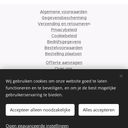
Algemene voorwaarden
Gegevensbescherming
Verzending en retournere
n
Privacybeleid
Cookiebeleid
Bedrijfsgegevens
Bestelvoorwaarden
Bestelling plaatsen
Offerte aanvragen
Over ons
© 2024 Krismari Clothing
Cookies
Wij gebruiken cookies om onze website goed te laten
functioneren en te beveiligen, en om je de best mogelijke
Talen
gebruikerservaring te bieden.
Nederlands
English
Français
Accepteer alleen noodzakelijke
Alles accepteren
Toevoegen aan de winkelwagen
Open geavanceerde instellingen