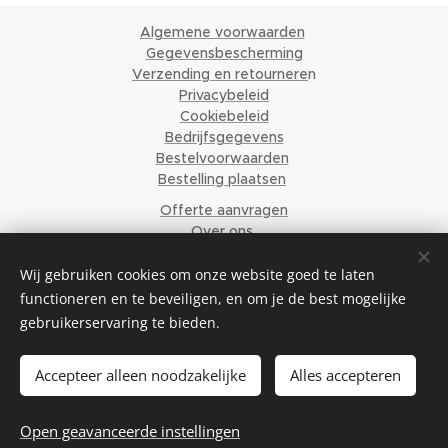
Algemene voorwaarden
Gegevensbescherming
Verzending en retournere
n
Privacybeleid
Cookiebeleid
Bedrijfsgegevens
Bestelvoorwaarden
Bestelling plaatsen
Offerte aanvragen
Over ons
© 2024 Krismari Clothing
Cookies
Wij gebruiken cookies om onze website goed te laten
functioneren en te beveiligen, en om je de best mogelijke
Talen
gebruikerservaring te bieden.
Nederlands
English
Français
Accepteer alleen noodzakelijke
Alles accepteren
Toevoegen aan de winkelwagen
Open geavanceerde instellingen