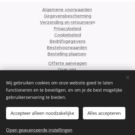
Algemene voorwaarden
Gegevensbescherming
Verzending en retournere
n
Privacybeleid
Cookiebeleid
Bedrijfsgegevens
Bestelvoorwaarden
Bestelling plaatsen
Offerte aanvragen
Over ons
© 2024 Krismari Clothing
Cookies
Wij gebruiken cookies om onze website goed te laten
functioneren en te beveiligen, en om je de best mogelijke
Talen
gebruikerservaring te bieden.
Nederlands
English
Français
Accepteer alleen noodzakelijke
Alles accepteren
Toevoegen aan de winkelwagen
Open geavanceerde instellingen