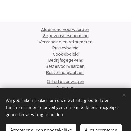
Algemene voorwaarden
Gegevensbescherming
Verzending en retournere
n
Privacybeleid
Cookiebeleid
Bedrijfsgegevens
Bestelvoorwaarden
Bestelling plaatsen
Offerte aanvragen
Over ons
© 2024 Krismari Clothing
Cookies
Wij gebruiken cookies om onze website goed te laten
functioneren en te beveiligen, en om je de best mogelijke
Talen
gebruikerservaring te bieden.
Nederlands
English
Français
Accepteer alleen noodzakelijke
Alles accepteren